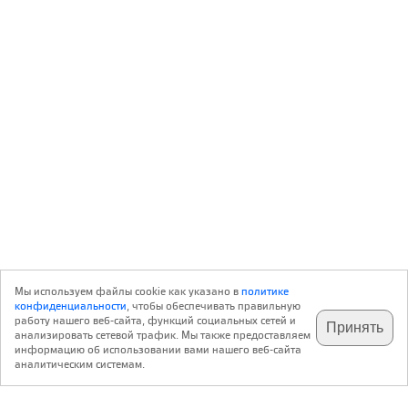
Мы используем файлы cookie как указано в
политике
конфиденциальности
, чтобы обеспечивать правильную
работу нашего веб-сайта, функций социальных сетей и
Принять
анализировать сетевой трафик. Мы также предоставляем
подпишитесь на наш
✕
телеграм @archi_ru
информацию об использовании вами нашего веб-сайта
аналитическим системам.
с 20 июля 1999 г.