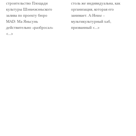
строительство Площади
столь же индивидуальна, как
культуры Шэньчжэньского
организация, которая его
залива по проекту бюро
занимает. A-House –
MAD: Ма Яньсунь
мультикультурный хаб,
действительно «разбросал»
призванный <...>
<...>