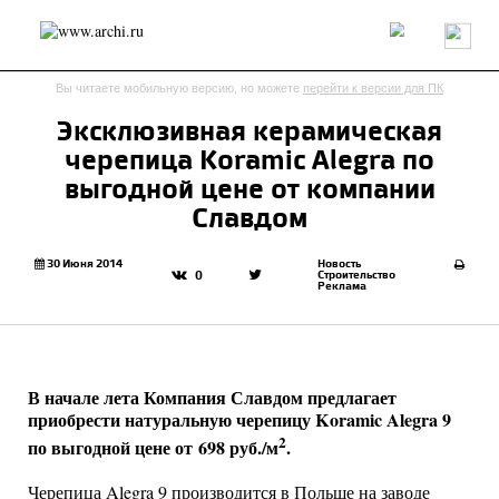
Россия
Мир
Технологии
Интерьер
Пресса
Архитекторы
Вы читаете мобильную версию, но можете
перейти к версии для ПК
Проекты
Конкурсы
События
Книги
Вакансии
Эксклюзивная керамическая
черепица Koramic Alegra по
send.project
Анонсы конкурсов
Блог
выгодной цене от компании
Журнал
Интервью
Исследование
Мнение
Славдом
Обзор
Объект
Результаты конкурса
Репортаж
Рецензия
Архитектура
Выставка
30 Июня 2014
Новость
Строительство
0
Реклама
Дизайн
Иностранцы в России
Интерьер
Книги
Наследие
Образование
Урбанистика
Эко
В начале лета Компания Славдом предлагает
приобрести натуральную черепицу Koramic Alegra 9
2
по выгодной цене от 698 руб./м
.
Черепица Alegra 9 производится в Польше на заводе