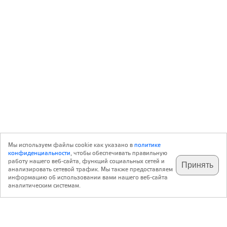
Мы используем файлы cookie как указано в
политике
конфиденциальности
, чтобы обеспечивать правильную
работу нашего веб-сайта, функций социальных сетей и
Принять
анализировать сетевой трафик. Мы также предоставляем
подпишитесь на наш
✕
телеграм @archi_ru
информацию об использовании вами нашего веб-сайта
аналитическим системам.
с 20 июля 1999 г.