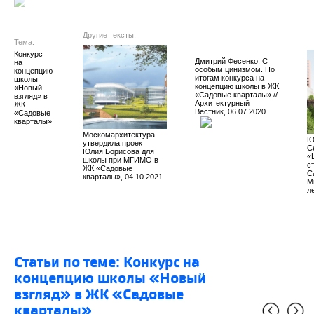
Другие тексты:
Тема:
Конкурс 
Дмитрий Фесенко. С
на 
особым цинизмом. По
концепцию 
итогам конкурса на
школы 
концепцию школы в ЖК
«Новый 
«Садовые кварталы» //
взгляд» в 
Архитектурный
ЖК 
Вестник, 06.07.2020
«Садовые 
кварталы»
Москомархитектура
Ю
утвердила проект
С
Юлия Борисова для
«
школы при МГИМО в
с
ЖК «Садовые
С
кварталы», 04.10.2021
М
л
Статьи по теме: Конкурс на
концепцию школы «Новый
взгляд» в ЖК «Садовые
кварталы»