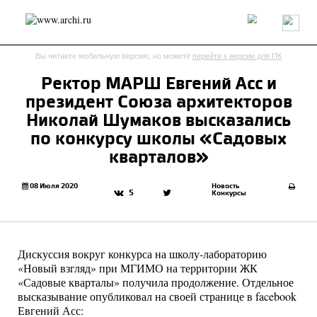
Россия
Мир
Технологии
Интерьер
Пресса
Архитекторы
Вы читаете мобильную версию, но можете
перейти к версии для ПК
Проекты
Конкурсы
События
Книги
Вакансии
Ректор МАРШ Евгений Асс и
президент Союза архитекторов
send.project
Анонсы конкурсов
Блог
Николай Шумаков высказались
Журнал
Интервью
Исследование
Мнение
по конкурсу школы «Садовых
Обзор
Объект
Результаты конкурса
кварталов»
Репортаж
Рецензия
Архитектура
Выставка
Дизайн
Иностранцы в России
Интерьер
08 Июля 2020
Новость
5
Конкурсы
Книги
Наследие
Образование
Урбанистика
Эко
Дискуссия вокруг конкурса на школу-лабораторию
«Новый взгляд» при МГИМО на территории ЖК
«Садовые кварталы» получила продолжение. Отдельное
высказывание опубликовал на своей странице в facebook
Евгений Асс: