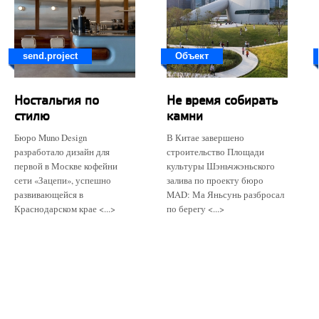
send.project
Объект
Ностальгия по
Не время собирать
стилю
камни
Бюро Muno Design
В Китае завершено
разработало дизайн для
строительство Площади
первой в Москве кофейни
культуры Шэньчжэньского
сети «Зацепи», успешно
залива по проекту бюро
развивающейся в
MAD: Ма Яньсунь разбросал
Краснодарском крае <...>
по берегу <...>