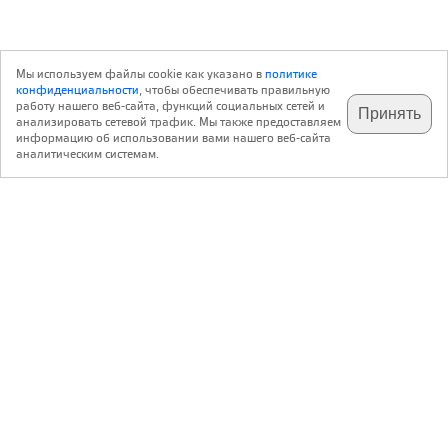
Мы используем файлы cookie как указано в
политике
конфиденциальности
, чтобы обеспечивать правильную
работу нашего веб-сайта, функций социальных сетей и
Принять
анализировать сетевой трафик. Мы также предоставляем
подпишитесь на наш
✕
телеграм @archi_ru
информацию об использовании вами нашего веб-сайта
аналитическим системам.
с 20 июля 1999 г.
Версия для ПК
Пользовательское соглашение
Контакты
Политика конфиденциальности
О нас
ООО «Архи.ру»
. Все права защищены.
®
®
архи.ру
, archi.ru
зарегистрированные торговые марки