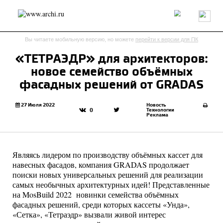
Россия
Мир
Технологии
Интерьер
Пресса
Архитекторы
Вы читаете мобильную версию, но можете
перейти к версии для ПК
Проекты
Конкурсы
События
Книги
Вакансии
«ТЕТРАЭДР» для архитекторов:
новое семейство объёмных
send.project
Анонсы конкурсов
Блог
фасадных решений от GRADAS
Журнал
Интервью
Исследование
Мнение
Обзор
Объект
Результаты конкурса
27 Июля 2022
Новость
Технологии
0
Реклама
Репортаж
Рецензия
Архитектура
Выставка
Дизайн
Иностранцы в России
Интерьер
Книги
Наследие
Образование
Урбанистика
Являясь лидером по производству объёмных кассет для
Эко
навесных фасадов, компания GRADAS продолжает
поиски новых универсальных решений для реализации
самых необычных архитектурных идей! Представленные
на MosBuild 2022 новинки семейства объёмных
фасадных решений, среди которых кассеты «Унда»,
«Сетка», «Тетраэдр» вызвали живой интерес