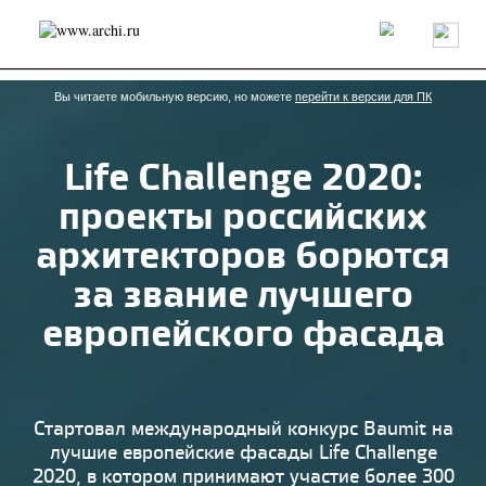
Россия
Мир
Технологии
Интерьер
Пресса
Архитекторы
Проекты
Конкурсы
События
Книги
Вакансии
Вы читаете мобильную версию, но можете
перейти к версии для ПК
Life Challenge 2020:
send.project
Анонсы конкурсов
Блог
проекты российских
Журнал
Интервью
Исследование
Мнение
Обзор
Объект
Результаты конкурса
архитекторов борются
Репортаж
Рецензия
Архитектура
Выставка
за звание лучшего
Дизайн
Иностранцы в России
Интерьер
Книги
Наследие
Образование
Урбанистика
европейского фасада
Эко
Стартовал международный конкурс Baumit на
лучшие европейские фасады Life Challenge
2020, в котором принимают участие более 300