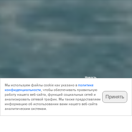
Новость
Технологии
12 Марта 2020
2
Конкурсы
Мы используем файлы cookie как указано в
политике
Реклама
конфиденциальности
, чтобы обеспечивать правильную
работу нашего веб-сайта, функций социальных сетей и
Принять
анализировать сетевой трафик. Мы также предоставляем
подпишитесь на наш
✕
телеграм @archi_ru
информацию об использовании вами нашего веб-сайта
baumitshop.ru
аналитическим системам.
Контакты:
Baumit Россия
Университетская ул., 11